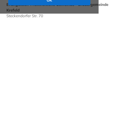
OK
Evangelisch-Freikirchliche Gemeinde - Brüdergemeinde
Krefeld
Steckendorfer Str. 70
47799 Krefeld
Deutschland
Konzept und Realisation
Image Arts GmbH
wwww.imagearts.de
Bildnachweise:
unsplash.com
Brüdergemeinde
Onkologie: Fotolia_8232027_M© Grischa Georgiew - Fotolia.com
Frühstück: Fotolia_40500111_M© monticellllo - Fotolia.com
695271_original_R_K_B_by_I-vista_pixelio.de
Mann Arme hoch: Fotolia_35693226_L_© Iakov Kalinin - Fotolia.com
.marqs / photocase.de