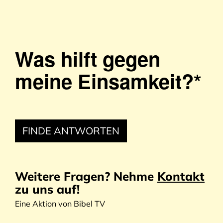
Was hilft gegen
meine Einsamkeit?*
FINDE ANTWORTEN
FINDE ANTWORTEN
FINDE ANTWORTEN
FINDE ANTWORTEN
FINDE ANTWORTEN
FINDE ANTWORTEN
FINDE ANTWORTEN
Weitere Fragen? Nehme
Kontakt
Kontakt
Kontakt
Kontakt
Kontakt
Kontakt
zu uns auf!
Kontakt
Eine Aktion von Bibel TV
Eine Aktion von Bibel TV
Eine Aktion von Bibel TV
Eine Aktion von Bibel TV
Eine Aktion von Bibel TV
Eine Aktion von Bibel TV